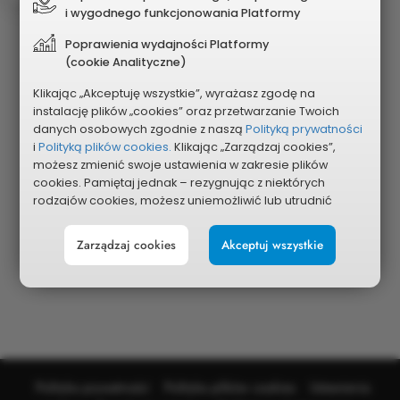
i wygodnego funkcjonowania Platformy
Poprawienia wydajności Platformy
(cookie Analityczne)
Klikając „Akceptuję wszystkie”, wyrażasz zgodę na
instalację plików „cookies” oraz przetwarzanie Twoich
danych osobowych zgodnie z naszą
Polityką prywatności
i
Polityką plików cookies.
Klikając „Zarządzaj cookies”,
możesz zmienić swoje ustawienia w zakresie plików
cookies. Pamiętaj jednak – rezygnując z niektórych
rodzajów cookies, możesz uniemożliwić lub utrudnić
sobie korzystanie z naszego serwisu i jego funkcji.
Zarządzaj cookies
Akceptuj wszystkie
Możesz cofnąć lub zmienić zgody w dowolnym
momencie. Wystarczy, że wybierzesz „Ustawienia plików
cookies” w stopce każdej z naszych podstron.
Polityka prywatności
Polityka plików cookies
Ustawienia