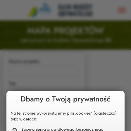
MAPA PROJEKTÓW
zgłoszonych do Budżetu Obywatelskiego
Ełk
Nazwa projektu
Typ
- Wszystkie -
Dbamy o Twoją prywatność
Status
Na tej stronie wykorzystujemy pliki „cookies” (ciasteczka)
Wybrane do głosowania
tyko w celach:
Zapewnienia prawidłowego, bezpiecznego