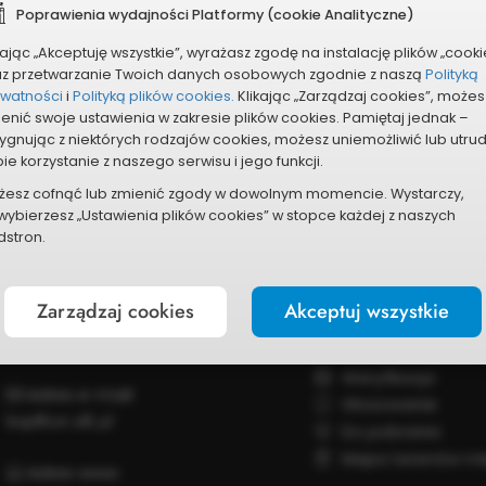
Poprawienia wydajności Platformy (cookie Analityczne)
kając „Akceptuję wszystkie”, wyrażasz zgodę na instalację plików „cooki
az przetwarzanie Twoich danych osobowych zgodnie z naszą
Polityką
ywatności
i
Polityką plików cookies.
Klikając „Zarządzaj cookies”, możes
enić swoje ustawienia w zakresie plików cookies. Pamiętaj jednak –
ygnując z niektórych rodzajów cookies, możesz uniemożliwić lub utru
ie korzystanie z naszego serwisu i jego funkcji.
żesz cofnąć lub zmienić zgody w dowolnym momencie. Wystarczy,
wybierzesz „Ustawienia plików cookies” w stopce każdej z naszych
Kontakt
Wszystko o Bud
stron.
Nr telefonu:
Zasady ogólne
87 73 26 186
Budżet krok po kr
Zarządzaj cookies
Akceptuj wszystkie
87 73 26 187
Harmonogram
87 73 26 185
Zgłaszanie proje
Weryfikacja
Adres e-mail:
Głosowanie
bop@um.elk.pl
Do pobrania
Mapa terenów mie
Adres www: