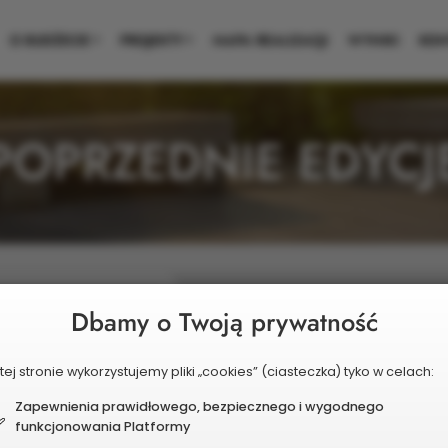
PRZEGLĄDAJ
GŁOSO
O BUDŻECIE
PROJEKTY
MAPA REALIZACJI
WYNIKI
KON
POPRZEDNIE EDYCJ
dycja 2024
Dbamy o Twoją prywatność
szone projekty
tej stronie wykorzystujemy pliki „cookies” (ciasteczka) tyko w celach:
iki
Zapewnienia prawidłowego, bezpiecznego i wygodnego
pobrania
funkcjonowania Platformy