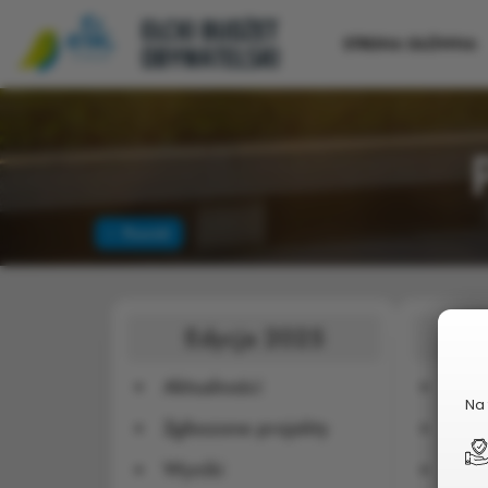
STRONA GŁÓWNA
Powrót
Edycja 2025
E
Aktualności
Zgło
Na 
Zgłoszone projekty
Wyn
Wyniki
Do 