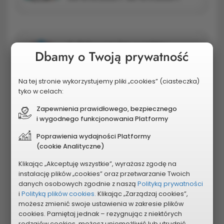
3. Ogłoszenie listy projektów
Dbamy o Twoją prywatność
poddanych pod głosowanie
do 10.11.2025 r.
Na tej stronie wykorzystujemy pliki „cookies” (ciasteczka)
tyko w celach:
Zapewnienia prawidłowego, bezpiecznego
i wygodnego funkcjonowania Platformy
4. Głosowanie
od 11.11.2025 r. do 24.11.2025 r.
Poprawienia wydajności Platformy
(cookie Analityczne)
Klikając „Akceptuję wszystkie”, wyrażasz zgodę na
instalację plików „cookies” oraz przetwarzanie Twoich
danych osobowych zgodnie z naszą
Polityką prywatności
5. Oficjalne ogłoszenie wyników
i
Polityką plików cookies.
Klikając „Zarządzaj cookies”,
do 27.11.2025 r.
możesz zmienić swoje ustawienia w zakresie plików
cookies. Pamiętaj jednak – rezygnując z niektórych
rodzajów cookies, możesz uniemożliwić lub utrudnić